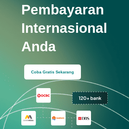
Pembayaran
Internasional
Anda
Coba Gratis Sekarang