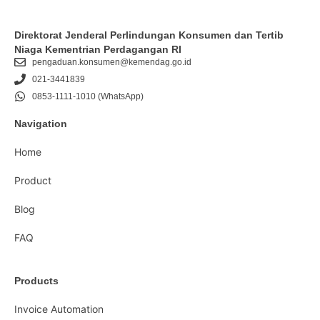
Direktorat Jenderal Perlindungan Konsumen dan Tertib
Niaga Kementrian Perdagangan RI
pengaduan.konsumen@kemendag.go.id
021-3441839
0853-1111-1010 (WhatsApp)
Navigation
Home
Product
Blog
FAQ
Products
Invoice Automation