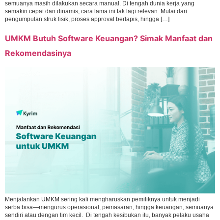
semuanya masih dilakukan secara manual. Di tengah dunia kerja yang
semakin cepat dan dinamis, cara lama ini tak lagi relevan. Mulai dari
pengumpulan struk fisik, proses approval berlapis, hingga […]
UMKM Butuh Software Keuangan? Simak Manfaat dan
Rekomendasinya
Menjalankan UMKM sering kali mengharuskan pemiliknya untuk menjadi
serba bisa—mengurus operasional, pemasaran, hingga keuangan, semuanya
sendiri atau dengan tim kecil. Di tengah kesibukan itu, banyak pelaku usaha