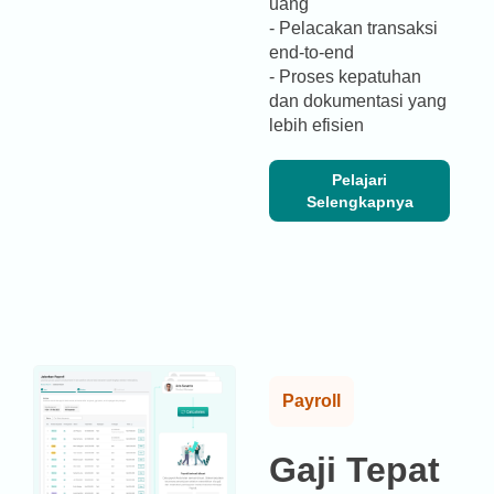
uang
-
Pelacakan transaksi
end-to-end
-
Proses kepatuhan
dan dokumentasi yang
lebih efisien
Pelajari
Selengkapnya
Payroll
Gaji Tepat