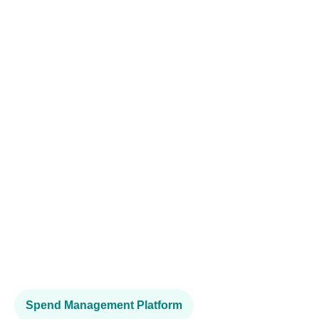
Spend Management Platform