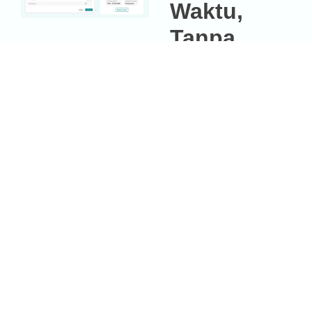
Waktu,
Tanpa
Ribet
Jalankan penggajian
dengan presisi dan
kepastian. Dari
kalkulasi gaji hingga
kepatuhan pajak dan
BPJS, seluruh proses
terotomatisasi dan
terintegrasi dalam satu
platform
-
Perhitungan gaji,
pajak (PPh 21), dan
BPJS otomatis
-
Pembayaran payroll