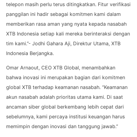
telepon masih perlu terus ditingkatkan. Fitur verifikasi
panggilan ini hadir sebagai komitmen kami dalam
memberikan rasa aman yang nyata kepada nasabah
XTB Indonesia setiap kali mereka berinteraksi dengan
tim kami.”- Jodhi Gahara Aji, Direktur Utama, XTB
Indonesia Berjangka.
Omar Arnaout, CEO XTB Global, menambahkan
bahwa inovasi ini merupakan bagian dari komitmen
global XTB terhadap keamanan nasabah. “Keamanan
akun nasabah adalah prioritas utama kami. Di saat
ancaman siber global berkembang lebih cepat dari
sebelumnya, kami percaya institusi keuangan harus
memimpin dengan inovasi dan tanggung jawab.”