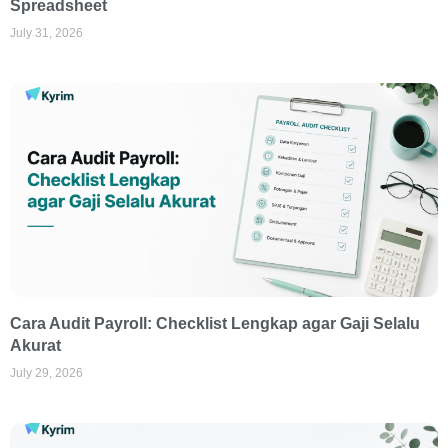
Spreadsheet
July 31, 2026
Cara Audit Payroll: Checklist Lengkap agar Gaji Selalu
Akurat
July 29, 2026