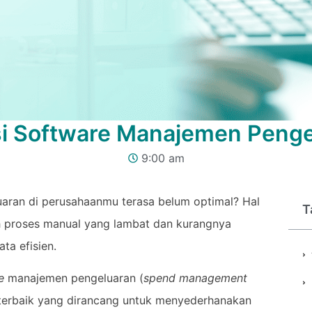
 Software Manajemen Pengel
9:00 am
aran di perusahaanmu terasa belum optimal? Hal
T
eh proses manual yang lambat dan kurangnya
ata efisien.
e
manajemen pengeluaran (
spend management
g terbaik yang dirancang untuk menyederhanakan