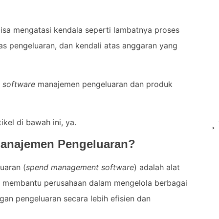
bisa mengatasi kendala seperti lambatnya proses
atas pengeluaran, dan kendali atas anggaran yang
a
software
manajemen pengeluaran dan produk
kel di bawah ini, ya.
anajemen Pengeluaran?
uaran (
spend management software
) adalah alat
uk membantu perusahaan dalam mengelola berbagai
gan pengeluaran secara lebih efisien dan