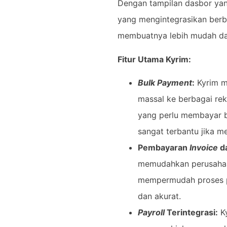
Dengan tampilan dasbor yan
yang mengintegrasikan berb
membuatnya lebih mudah da
Fitur Utama Kyrim:
Bulk Payment
:
Kyrim m
massal ke berbagai rek
yang perlu membayar 
sangat terbantu jika me
Pembayaran
Invoice
d
memudahkan perusaha
mempermudah proses p
dan akurat.
Payroll
Terintegrasi:
Ky