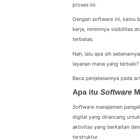
proses ini.
Dengan
software
ini, kamu 
kerja, minimnya visibilitas 
terbatas.
Nah, lalu apa sih sebenarny
layanan mana yang terbaik?
Baca penjelasannya pada arti
Apa itu
Software
M
Software
manajemen pengel
digital yang dirancang unt
aktivitas yang berkaitan den
terstruktur.