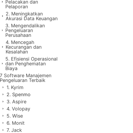
Pelacakan dan
Pelaporan
2. Meningkatkan
Akurasi Data Keuangan
3. Mengendalikan
Pengeluaran
Perusahaan
4. Mencegah
Kecurangan dan
Kesalahan
5. Efisiensi Operasional
dan Penghematan
Biaya
7 Software Manajemen
Pengeluaran Terbaik
1. Kyrim
2. Spenmo
3. Aspire
4. Volopay
5. Wise
6. Monit
7. Jack