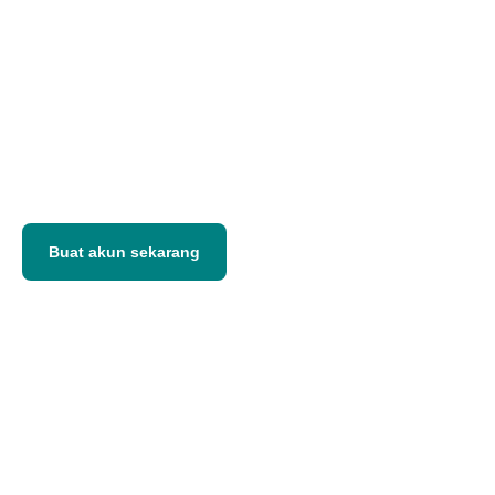
Transfer dari Indonesia ke Amerika Serikat
dengan kurs kompetitif, proses cepat,
dan pengalaman yang aman untuk kebutuhan
bisnis
Tarif transfer bersahabat
Proses cepat
Nilai tukar transparan
Buat akun sekarang