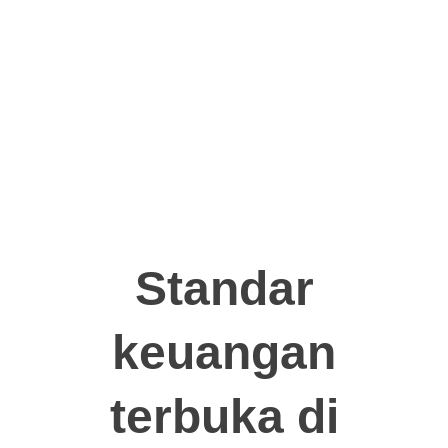
di Kementerian
Keamanan
oleh Bank
Komunikasi
Informasi yang
Indonesia
dan
sesuai dengan
dengan nomor
Informatika
ISO/IEC
registrasi
Indonesia
27001:2022
26/363/Jkt/B/38-
dengan nomor
001
registrasi
009554.01/DJAI.PSE/05/2024
Standar
keuangan
terbuka di