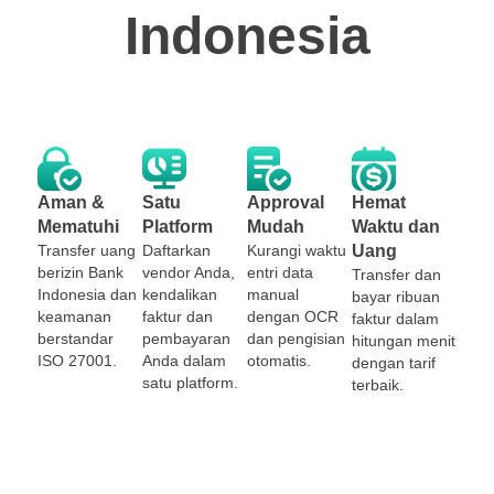
Indonesia
Aman &
Satu
Approval
Hemat
Mematuhi
Platform
Mudah
Waktu dan
Transfer uang
Daftarkan
Kurangi waktu
Uang
berizin Bank
vendor Anda,
entri data
Transfer dan
Indonesia dan
kendalikan
manual
bayar ribuan
keamanan
faktur dan
dengan OCR
faktur dalam
berstandar
pembayaran
dan pengisian
hitungan menit
ISO 27001.
Anda dalam
otomatis.
dengan tarif
satu platform.
terbaik.