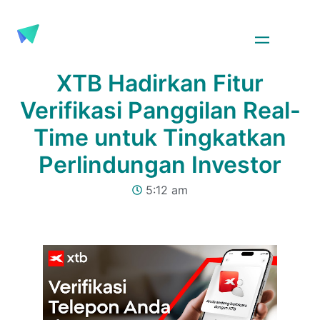
XTB Hadirkan Fitur
Verifikasi Panggilan Real-
Time untuk Tingkatkan
Perlindungan Investor
5:12 am