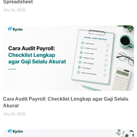
Spreadsheet
July 31, 2026
Cara Audit Payroll: Checklist Lengkap agar Gaji Selalu
Akurat
July 29, 2026