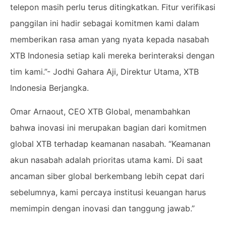
telepon masih perlu terus ditingkatkan. Fitur verifikasi
panggilan ini hadir sebagai komitmen kami dalam
memberikan rasa aman yang nyata kepada nasabah
XTB Indonesia setiap kali mereka berinteraksi dengan
tim kami.”- Jodhi Gahara Aji, Direktur Utama, XTB
Indonesia Berjangka.
Omar Arnaout, CEO XTB Global, menambahkan
bahwa inovasi ini merupakan bagian dari komitmen
global XTB terhadap keamanan nasabah. “Keamanan
akun nasabah adalah prioritas utama kami. Di saat
ancaman siber global berkembang lebih cepat dari
sebelumnya, kami percaya institusi keuangan harus
memimpin dengan inovasi dan tanggung jawab.”