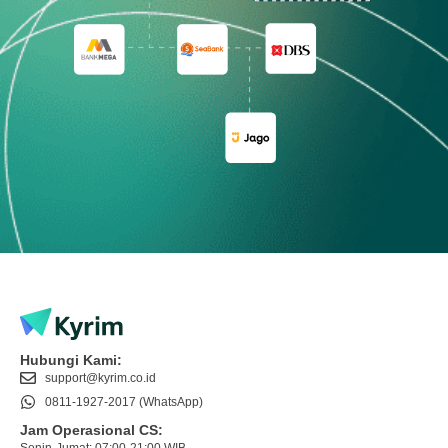
Hubungi Kami:
support@kyrim.co.id
0811-1927-2017 (WhatsApp)
Jam Operasional CS:
Senin-Jumat: 07:00-21:00 WIB