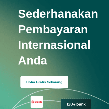
Sederhanakan
Pembayaran
Internasional
Anda
Coba Gratis Sekarang