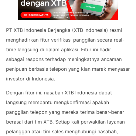
PT XTB Indonesia Berjangka (XTB Indonesia) resmi
menghadirkan fitur verifikasi panggilan secara real-
time langsung di dalam aplikasi. Fitur ini hadir
sebagai respons terhadap meningkatnya ancaman
penipuan berbasis telepon yang kian marak menyasar
investor di Indonesia.
Dengan fitur ini, nasabah XTB Indonesia dapat
langsung membantu mengkonfirmasi apakah
panggilan telepon yang mereka terima benar-benar
berasal dari tim XTB. Setiap kali perwakilan layanan
pelanggan atau tim sales menghubungi nasabah,