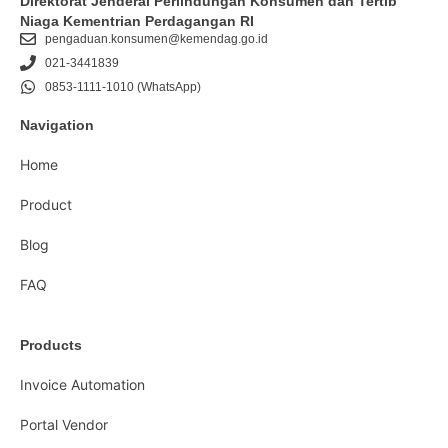
Direktorat Jenderal Perlindungan Konsumen dan Tertib
Niaga Kementrian Perdagangan RI
pengaduan.konsumen@kemendag.go.id
021-3441839
0853-1111-1010 (WhatsApp)
Navigation
Home
Product
Blog
FAQ
Products
Invoice Automation
Portal Vendor