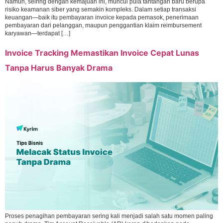
Namun, seiring dengan kemajuan ini, muncul pula tantangan baru berupa
risiko keamanan siber yang semakin kompleks. Dalam setiap transaksi
keuangan—baik itu pembayaran invoice kepada pemasok, penerimaan
pembayaran dari pelanggan, maupun penggantian klaim reimbursement
karyawan—terdapat […]
Invoice Tracking Memastikan Invoice Cepat Lunas
Tanpa Harus Banyak Drama
Proses penagihan pembayaran sering kali menjadi salah satu momen paling