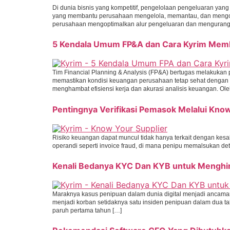
Di dunia bisnis yang kompetitif, pengelolaan pengeluaran yang
yang membantu perusahaan mengelola, memantau, dan mengontr
perusahaan mengoptimalkan alur pengeluaran dan mengurang
5 Kendala Umum FP&A dan Cara Kyrim Mem
Tim Financial Planning & Analysis (FP&A) bertugas melakukan
memastikan kondisi keuangan perusahaan tetap sehat dengan
menghambat efisiensi kerja dan akurasi analisis keuangan. Oleh
Pentingnya Verifikasi Pemasok Melalui Kno
Risiko keuangan dapat muncul tidak hanya terkait dengan kesa
operandi seperti invoice fraud, di mana penipu memalsukan de
Kenali Bedanya KYC Dan KYB untuk Menghin
Maraknya kasus penipuan dalam dunia digital menjadi ancam
menjadi korban setidaknya satu insiden penipuan dalam dua tah
paruh pertama tahun […]