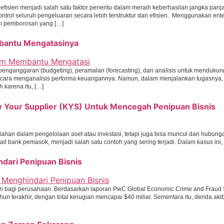
 efisien menjadi salah satu faktor penentu dalam meraih keberhasilan jangka panja
ol seluruh pengeluaran secara lebih terstruktur dan efisien. Menggunakan en
i pemborosan yang […]
bantu Mengatasinya
 penganggaran (budgeting), peramalan (forecasting), dan analisis untuk menduku
 cara menganalisis performa keuangannya. Namun, dalam menjalankan tugasnya
 karena itu, […]
w Your Supplier (KYS) Untuk Mencegah Penipuan Bisnis
lahan dalam pengelolaan aset atau investasi, tetapi juga bisa muncul dari hubun
tail bank pemasok, menjadi salah satu contoh yang sering terjadi. Dalam kasus i
dari Penipuan Bisnis
an bagi perusahaan. Berdasarkan laporan PwC Global Economic Crime and Fraud
un terakhir, dengan total kerugian mencapai $40 miliar. Sementara itu, denda ak