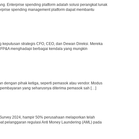
ng. Enterprise spending platform adalah solusi perangkat lunak
terprise spending management platform dapat membantu
ng keputusan strategis CFO, CEO, dan Dewan Direksi. Mereka
, FP&A menghadapi berbagai kendala yang mungkin
gan dengan pihak ketiga, seperti pemasok atau vendor. Modus
ni, pembayaran yang seharusnya diterima pemasok sah […]
 Survey 2024, hampir 50% perusahaan melaporkan telah
ibat pelanggaran regulasi Anti Money Laundering (AML) pada