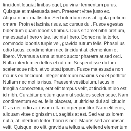
tincidunt feugiat finibus eget, pulvinar fermentum purus.
Quisque et malesuada sem. Praesent vitae justo ex.
Aliquam nec mattis dui. Sed interdum risus at ligula pretium
ornare. Proin et lacinia risus, ac cursus dui. Fusce egestas
bibendum quam lobortis finibus. Duis sit amet nibh pretium,
malesuada libero vitae, lacinia libero. Donec nulla tortor,
commodo lobortis turpis vel, gravida rutrum felis. Phasellus
odio lacus, condimentum nec tincidunt at, elementum et
libero. Vivamus a urna ut nunc auctor pharetra at sed orci.
Nulla interdum eu tellus et rutrum. Suspendisse dictum
scelerisque nibh, at volutpat ipsum. Fusce malesuada non
mauris eu tincidunt. Integer interdum maximus ex et porttitor.
Nullam nec mollis risus. Praesent vestibulum, lacus in
fringilla consectetur, erat elit tempus velit, at tincidunt leo est
id nibh. Curabitur pretium quam ut sodales scelerisque. Nam
condimentum ex eu felis placerat, ut ultricies dui sollicitudin.
Cras nec odio ac ipsum ullamcorper porttitor. Nam elit eros,
aliquam vitae dignissim ut, sagittis at est. Sed varius lorem
nulla, at interdum tortor rhoncus nec. Mauris sed accumsan
velit. Quisque leo elit, gravida a tellus a, eleifend elementum