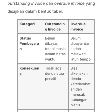
outstanding invoice
dan
overdue invoice
yang
disajikan dalam bentuk tabel:
Kategori
Outstandin
Overdue
g Invoice
Invoice
Status
Belum
Belum
Pembayara
dibayar,
dibayar dan
n
tetapi masih
sudah
dalam batas
melewati
waktu
jatuh tempo
Konsekuen
Tidak ada
Bisa
si
denda atau
dikenakan
penalti
denda
keterlambat
an dan
merusak
hubungan
bisnis